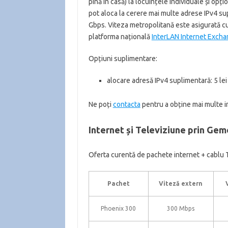
pînă în casă) la locuințele individuale și opți
pot aloca la cerere mai multe adrese IPv4 sup
Gbps. Viteza metropolitană este asigurată cu
platforma națională
InterLAN Internet Exch
Opțiuni suplimentare:
alocare adresă IPv4 suplimentară: 5 lei
Ne poți
contacta
pentru a obține mai multe in
Internet și Televiziune prin Ge
Oferta curentă de pachete internet + cablu 
Pachet
Viteză extern
Phoenix 300
300 Mbps