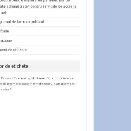
cedura pentru măsurarea parametrilor de
tate administrativi pentru serviciile de acces la
rnet
ramul de lucru cu publicul
efonie
viziune
eni de utilizare
or de etichete
 TV sector 2
cel mai rapid internet
fibra optica
internet
resti
internet gigabit
internet sector 2
plata internet si
 sector 2