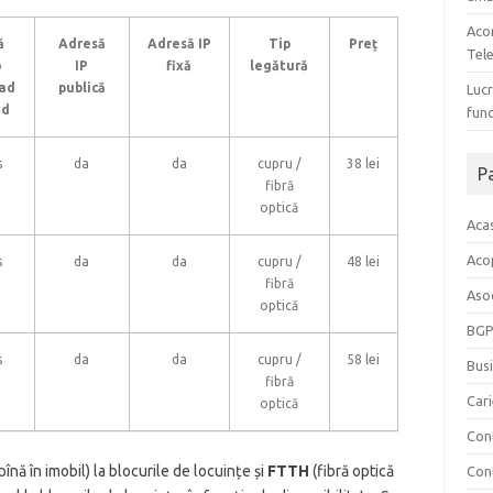
Aco
ă
Adresă
Adresă IP
Tip
Preț
Tel
o
IP
fixă
legătură
ad
publică
Lucr
ad
func
s
da
da
cupru /
38 lei
P
fibră
optică
Aca
Acop
s
da
da
cupru /
48 lei
fibră
Asoc
optică
BGP
s
da
da
cupru /
58 lei
Bus
fibră
Car
optică
Con
pînă în imobil) la blocurile de locuințe și
FTTH
(fibră optică
Cont