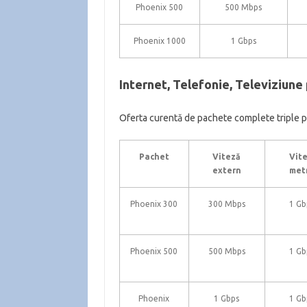
Phoenix 500
500 Mbps
Phoenix 1000
1 Gbps
Internet, Telefonie, Televiziun
Oferta curentă de pachete complete triple p
Pachet
Viteză
Vit
extern
met
Phoenix 300
300 Mbps
1 Gb
Phoenix 500
500 Mbps
1 Gb
Phoenix
1 Gbps
1 Gb