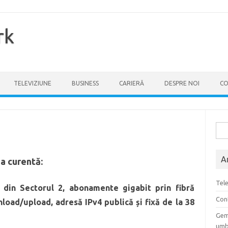
rk
TELEVIZIUNE
BUSINESS
CARIERĂ
DESPRE NOI
CO
Cau
dup
A
a curentă:
Tele
din Sectorul 2, abonamente gigabit prin fibră
Cont
load/upload, adresă IPv4 publică și fixă de la 38
Gem
umb