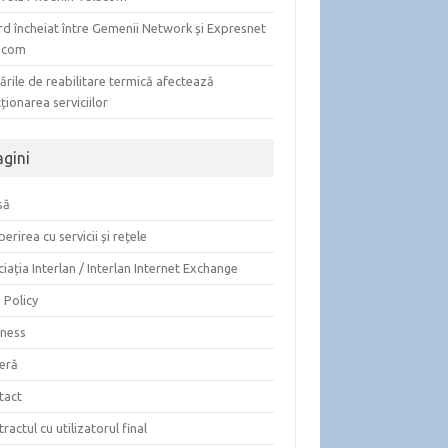
rd încheiat între Gemenii Network și Expresnet
ecom
ările de reabilitare termică afectează
ționarea serviciilor
agini
să
erirea cu servicii și rețele
iația Interlan / Interlan Internet Exchange
 Policy
iness
ieră
tact
ractul cu utilizatorul final