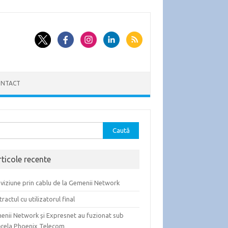
NTACT
tă
ă:
rticole recente
viziune prin cablu de la Gemenii Network
ractul cu utilizatorul final
enii Network și Expresnet au fuzionat sub
rela Phoenix Telecom