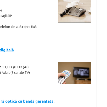
ce
cații SIP
elefon din altă rețea fixă
digitală
t SD, HD și UHD (4K)
 Adult (2 canale TV)
ibră optică cu bandă garantată: