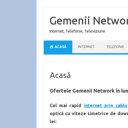
Sari
la
conținut
Gemenii Netwo
Internet, Telefonie, Televiziune
ACASĂ
INTERNET
TELEFONIE
Acasă
Ofertele Gemenii Network în lun
Cel mai rapid
internet prin cablu
optică cu viteze simetrice de down
lei: