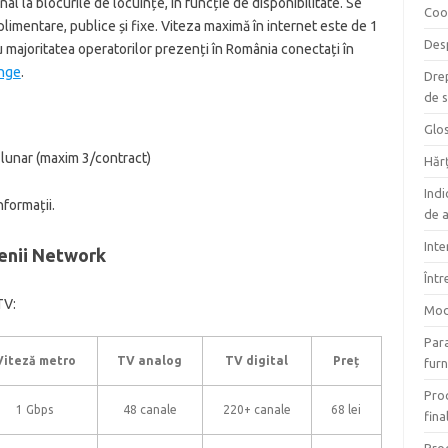
onal la blocurile de locuințe, în funcție de disponibilitate. Se
Coo
limentare, publice și fixe. Viteza maximă în internet este de 1
Des
 majoritatea operatorilor prezenți în România conectați în
ange
.
Drep
de s
Glo
 lunar (maxim 3/contract)
Hărț
Indi
formații.
de a
Inte
menii Network
Într
TV:
Mod
Para
Viteză metro
TV analog
TV digital
Preț
furn
Proc
1 Gbps
48 canale
220+ canale
68 lei
final