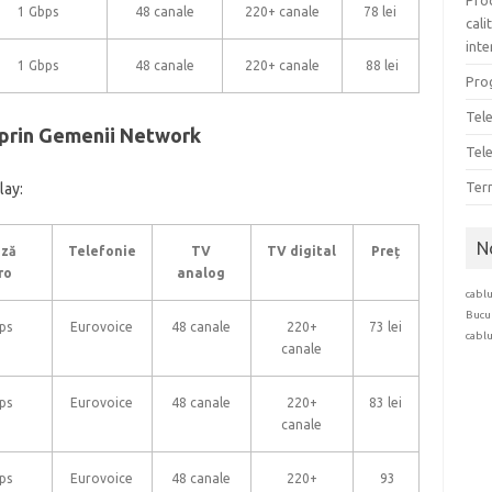
Pro
1 Gbps
48 canale
220+ canale
78 lei
cali
inte
1 Gbps
48 canale
220+ canale
88 lei
Prog
Tel
e prin Gemenii Network
Tele
Term
lay:
N
eză
Telefonie
TV
TV digital
Preț
ro
analog
cablu
Bucu
ps
Eurovoice
48 canale
220+
73 lei
cablu
canale
ps
Eurovoice
48 canale
220+
83 lei
canale
ps
Eurovoice
48 canale
220+
93