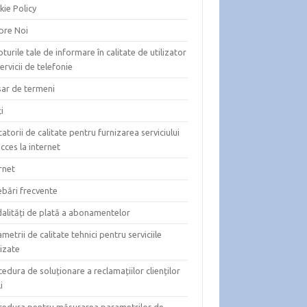
kie Policy
pre Noi
turile tale de informare în calitate de utilizator
ervicii de telefonie
sar de termeni
i
catorii de calitate pentru furnizarea serviciului
cces la internet
rnet
ebări frecvente
alități de plată a abonamentelor
metrii de calitate tehnici pentru serviciile
izate
edura de soluționare a reclamațiilor clienților
i