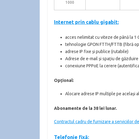
1000
Internet prin cablu gigabit:
acces nelimitat cu viteze de până la 1
tehnologie GPON FTTH/FTTB (fibră optic
adrese IP fixe și publice (rutabile)
Adrese de e-mail și spațiu de găzduire 
conexiune PPPoE la cerere (autentificar
Opțional:
Alocare adrese IP multiple pe același
Abonamente de la 38 lei lunar.
Contractul cadru de furnizare a serviciilor de
Telefonie fixă: