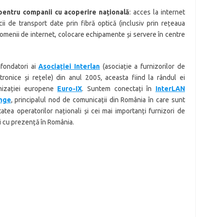
 pentru companii cu acoperire națională
: acces la internet
cii de transport date prin fibră optică (inclusiv prin rețeaua
domenii de internet, colocare echipamente și servere în centre
fondatori ai
Asociației Interlan
(asociație a furnizorilor de
tronice și rețele) din anul 2005, aceasta fiind la rândul ei
izației europene
Euro-IX
. Suntem conectați în
InterLAN
ange
, principalul nod de comunicații din România în care sunt
tatea operatorilor naționali și cei mai importanți furnizori de
li cu prezență în România.