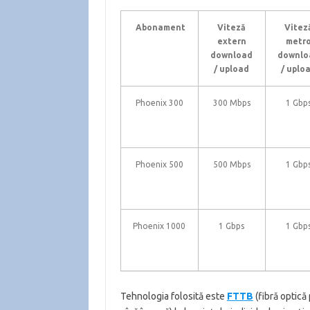
Abonament
Viteză
Vitez
extern
metr
download
downlo
/ upload
/ uplo
Phoenix 300
300 Mbps
1 Gbp
Phoenix 500
500 Mbps
1 Gbp
Phoenix 1000
1 Gbps
1 Gbp
Tehnologia folosită este
FTTB
(fibră optică 