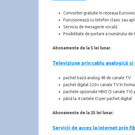
Convorbiri gratuite în rețeaua Eurovoi
Funcționează cu telefon clasic sau apli
Serviciu de mesagerie vocală
Posibilitate de portare a numărului de t
Abonamente de la 5 lei lunar.
Televiziune prin cablu analogică și 
pachet bază analog 48 de canale TV
pachet digital 220+ canale TV în forma
pachete opționale HBO (5 canale TV) și
până la 4 cartele CI per pachet digital
Abonamente de la 25 lei lunar.
Servicii de acces la internet prin f