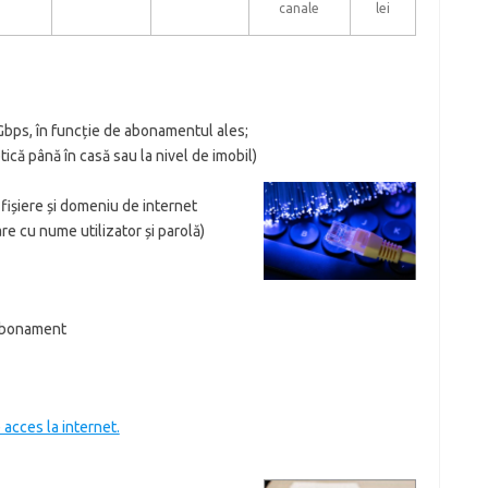
canale
lei
 Gbps, în funcție de abonamentul ales;
ă până în casă sau la nivel de imobil)
fișiere și domeniu de internet
e cu nume utilizator și parolă)
 abonament
 acces la internet.