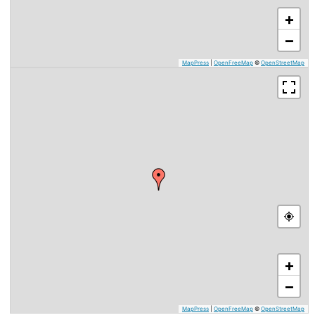
+
−
MapPress
|
OpenFreeMap
©
OpenStreetMap
+
−
MapPress
|
OpenFreeMap
©
OpenStreetMap