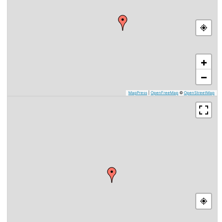
+
−
MapPress
|
OpenFreeMap
©
OpenStreetMap