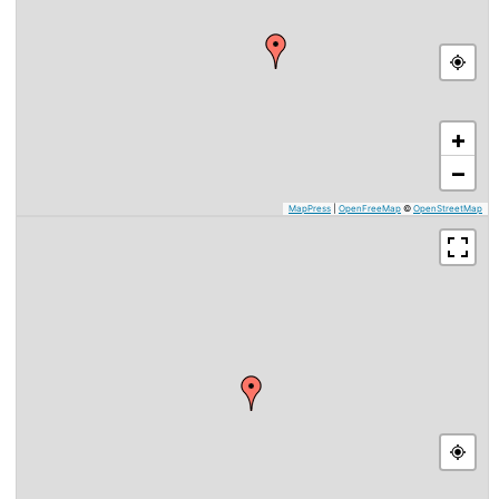
+
−
MapPress
|
OpenFreeMap
©
OpenStreetMap