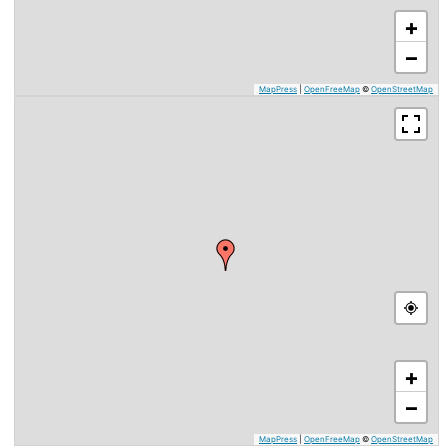
+
−
MapPress
|
OpenFreeMap
©
OpenStreetMap
+
−
MapPress
|
OpenFreeMap
©
OpenStreetMap