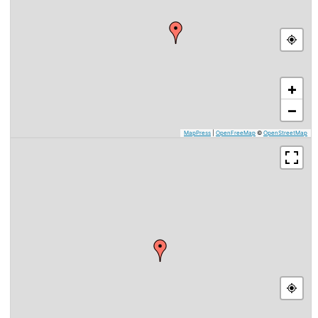
+
−
MapPress
|
OpenFreeMap
©
OpenStreetMap