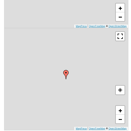
+
−
MapPress
|
OpenFreeMap
©
OpenStreetMap
+
−
MapPress
|
OpenFreeMap
©
OpenStreetMap