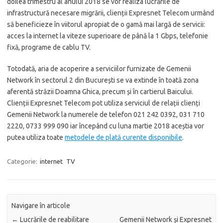
doilea trimestru al anului 2018 se vor realiza lucrările de
infrastructură necesare migrării, clienții Expresnet Telecom urmând
să beneficieze în viitorul apropiat de o gamă mai largă de servicii:
acces la internet la viteze superioare de până la 1 Gbps, telefonie
fixă, programe de cablu TV.
Totodată, aria de acoperire a serviciilor furnizate de Gemenii
Network în sectorul 2 din București se va extinde în toată zona
aferentă străzii Doamna Ghica, precum și în cartierul Baicului.
Clienții Expresnet Telecom pot utiliza serviciul de relații clienți
Gemenii Network la numerele de telefon 021 242 0392, 031 710
2220, 0733 999 090 iar începând cu luna martie 2018 aceștia vor
putea utiliza toate
metodele de plată curente disponibile
.
Categorie:
internet
TV
Navigare în articole
←
Lucrările de reabilitare
Gemenii Network și Expresnet