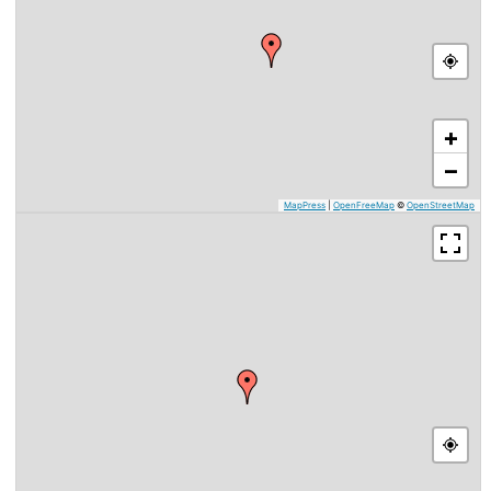
+
−
MapPress
|
OpenFreeMap
©
OpenStreetMap