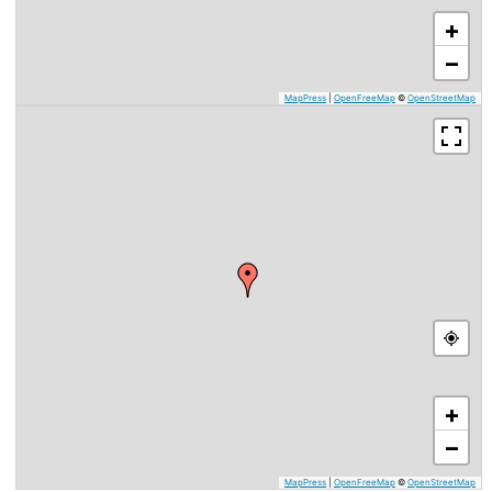
+
−
MapPress
|
OpenFreeMap
©
OpenStreetMap
+
−
MapPress
|
OpenFreeMap
©
OpenStreetMap