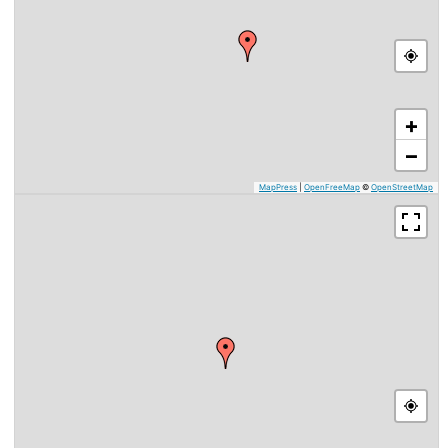
+
−
MapPress
|
OpenFreeMap
©
OpenStreetMap