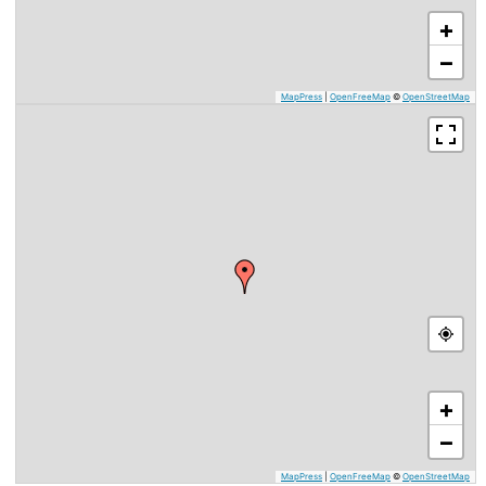
+
−
MapPress
|
OpenFreeMap
©
OpenStreetMap
+
−
MapPress
|
OpenFreeMap
©
OpenStreetMap