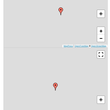
+
−
MapPress
|
OpenFreeMap
©
OpenStreetMap