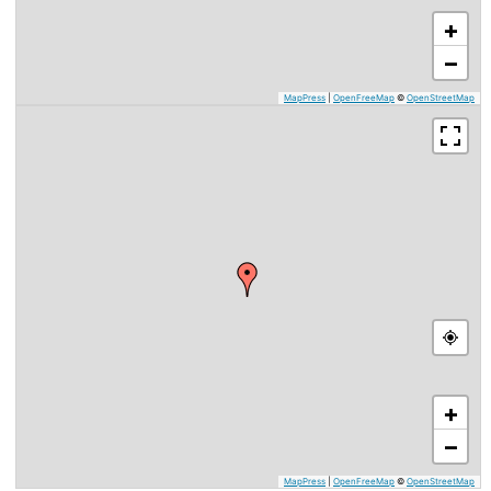
+
−
MapPress
|
OpenFreeMap
©
OpenStreetMap
+
−
MapPress
|
OpenFreeMap
©
OpenStreetMap