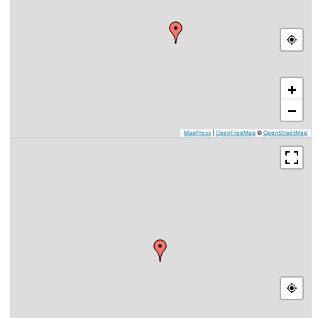
+
−
MapPress
|
OpenFreeMap
©
OpenStreetMap