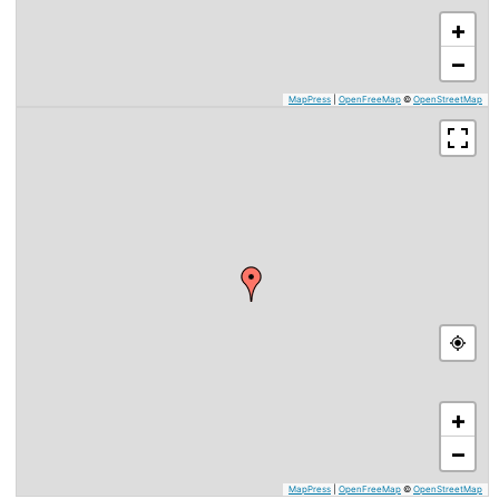
+
−
MapPress
|
OpenFreeMap
©
OpenStreetMap
+
−
MapPress
|
OpenFreeMap
©
OpenStreetMap