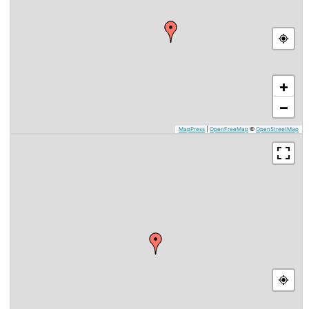
+
−
MapPress
|
OpenFreeMap
©
OpenStreetMap