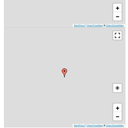
+
−
MapPress
|
OpenFreeMap
©
OpenStreetMap
+
−
MapPress
|
OpenFreeMap
©
OpenStreetMap