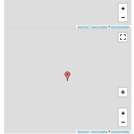
+
−
MapPress
|
OpenFreeMap
©
OpenStreetMap
+
−
MapPress
|
OpenFreeMap
©
OpenStreetMap