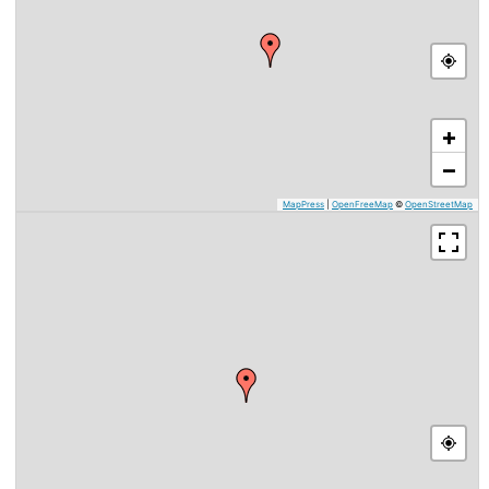
+
−
MapPress
|
OpenFreeMap
©
OpenStreetMap