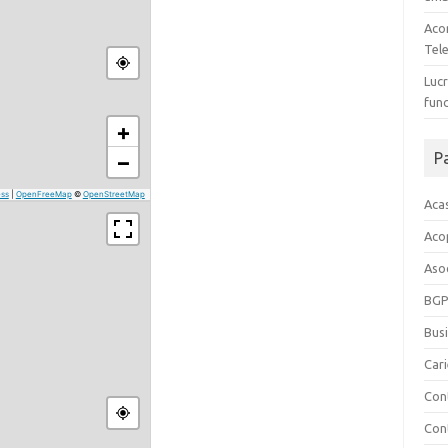
Aco
Tel
Lucr
func
+
−
P
ss
|
OpenFreeMap
©
OpenStreetMap
Aca
Acop
Asoc
BGP
Bus
Car
Con
Cont