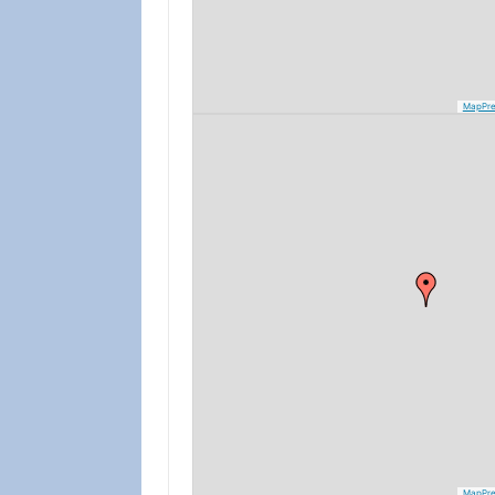
MapPre
MapPre