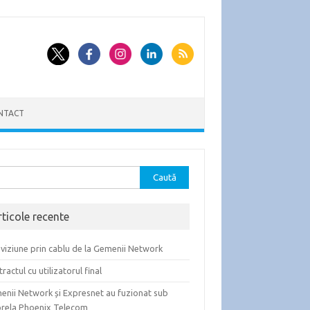
NTACT
tă
ă:
rticole recente
viziune prin cablu de la Gemenii Network
ractul cu utilizatorul final
enii Network și Expresnet au fuzionat sub
rela Phoenix Telecom