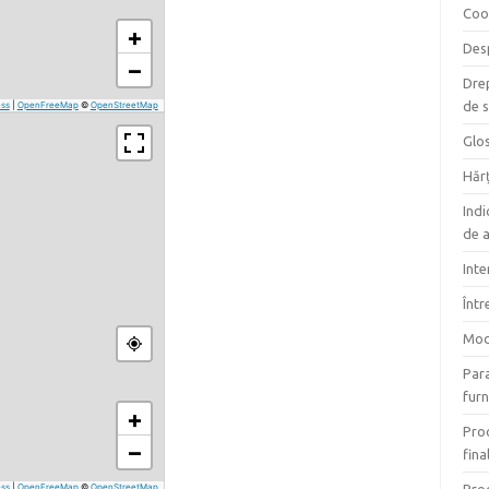
Coo
+
Des
−
Drep
de s
ss
|
OpenFreeMap
©
OpenStreetMap
Glo
Hărț
Indi
de a
Inte
Într
Mod
Para
furn
+
Proc
−
final
ss
|
OpenFreeMap
©
OpenStreetMap