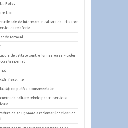
kie Policy
pre Noi
turile tale de informare în calitate de utilizator
ervicii de telefonie
sar de termeni
i
catorii de calitate pentru furnizarea serviciului
cces la internet
rnet
ebări frecvente
alități de plată a abonamentelor
metrii de calitate tehnici pentru serviciile
izate
edura de soluționare a reclamațiilor clienților
i