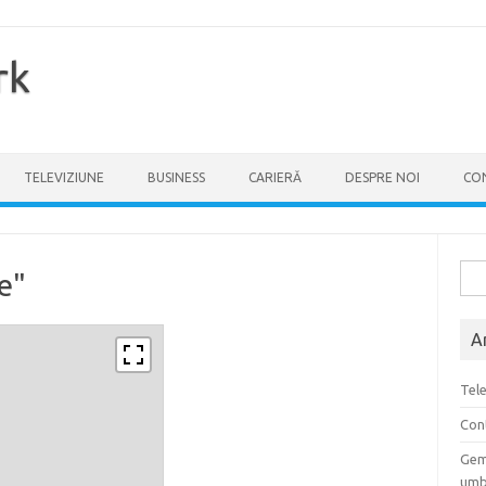
rk
TELEVIZIUNE
BUSINESS
CARIERĂ
DESPRE NOI
CO
Cau
e"
dup
A
Tele
Cont
Gem
umb