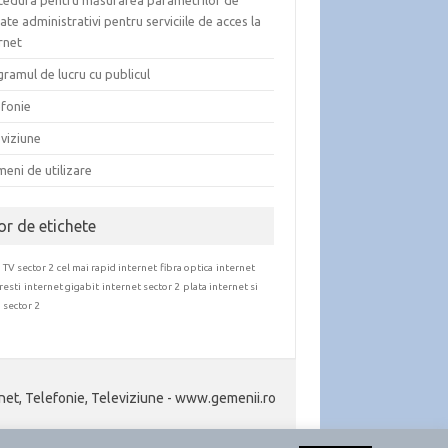
cedura pentru măsurarea parametrilor de
tate administrativi pentru serviciile de acces la
rnet
ramul de lucru cu publicul
efonie
viziune
eni de utilizare
or de etichete
 TV sector 2
cel mai rapid internet
fibra optica
internet
resti
internet gigabit
internet sector 2
plata internet si
 sector 2
net, Telefonie, Televiziune - www.gemenii.ro