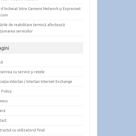
rd încheiat între Gemenii Network și Expresnet
ecom
ările de reabilitare termică afectează
ționarea serviciilor
agini
să
erirea cu servicii și rețele
iația Interlan / Interlan Internet Exchange
 Policy
iness
ieră
tact
ractul cu utilizatorul final