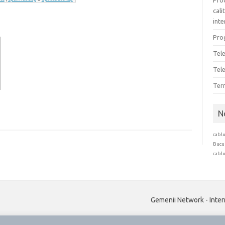
Pro
cali
inte
Prog
Tel
Tele
Term
N
cablu
Bucu
cablu
Gemenii Network - Inter